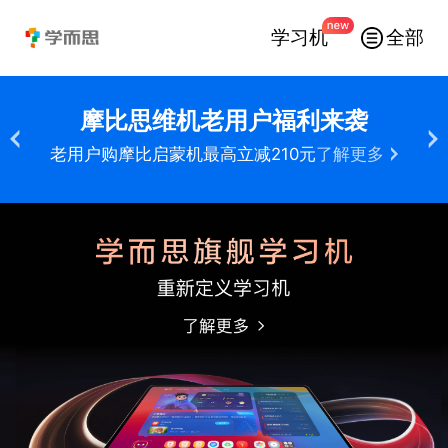
学习机
全部
摩比思维机老用户福利来袭
老用户购摩比启蒙机最高立减210元
了解更多